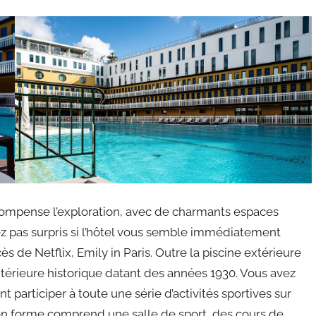
récompense l’exploration, avec de charmants espaces
 pas surpris si l’hôtel vous semble immédiatement
cès de Netflix, Emily in Paris. Outre la piscine extérieure
ntérieure historique datant des années 1930. Vous avez
participer à toute une série d’activités sportives sur
 en forme comprend une salle de sport, des cours de