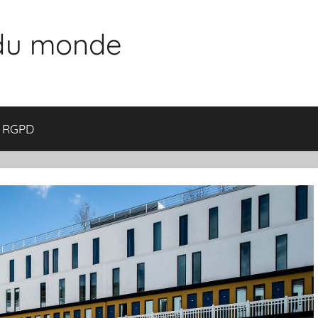
 du monde
RGPD