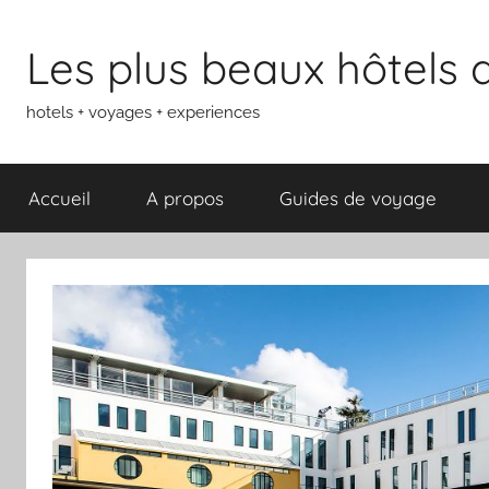
Aller
au
Les plus beaux hôtels
contenu
hotels + voyages + experiences
Accueil
A propos
Guides de voyage