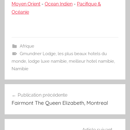
Moyen Orient
-
Ocean Indien
-
Pacifique &
Océanie
Afrique
Gmundner Lodge
,
les plus beaux hotels du
monde
,
lodge luxe namibie
,
meilleur hotel namibie
,
Namibie
Navigation
Publication précédente
de
Fairmont The Queen Elizabeth, Montreal
l’article
Article suivant