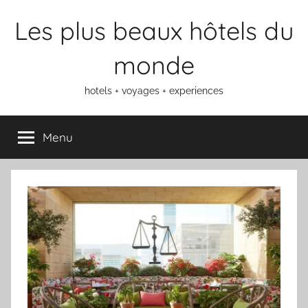
Aller
Les plus beaux hôtels du
au
contenu
monde
hotels + voyages + experiences
Menu