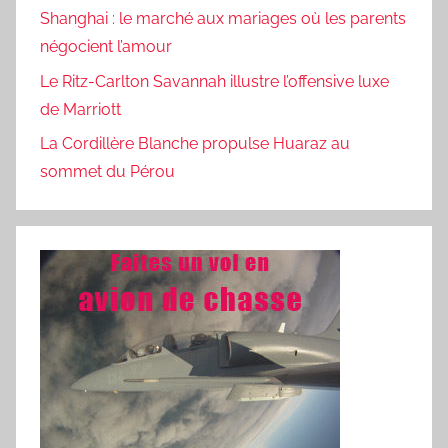
Shanghai : le marché aux mariages où les parents
négocient l’amour
Le Ritz-Carlton Savannah illustre l’offensive luxe
de Marriott
La Cordillère Blanche propulse Huaraz au
sommet du Pérou