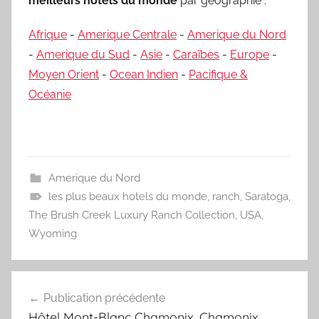
meilleurs hôtels du monde
par géographie :
Afrique
-
Amerique Centrale
-
Amerique du Nord
-
Amerique du Sud
-
Asie
-
Caraïbes
-
Europe
-
Moyen Orient
-
Ocean Indien
-
Pacifique &
Océanie
Amerique du Nord
les plus beaux hotels du monde
,
ranch
,
Saratoga
,
The Brush Creek Luxury Ranch Collection
,
USA
,
Wyoming
Navigation
Publication précédente
de
Hôtel Mont-Blanc Chamonix, Chamonix