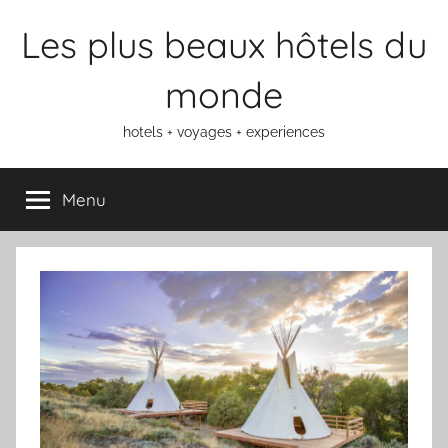
Aller
Les plus beaux hôtels du
au
contenu
monde
hotels + voyages + experiences
Menu