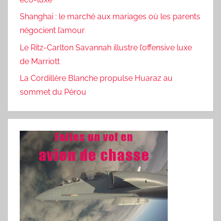
Shanghai : le marché aux mariages où les parents
négocient l’amour
Le Ritz-Carlton Savannah illustre l’offensive luxe
de Marriott
La Cordillère Blanche propulse Huaraz au
sommet du Pérou