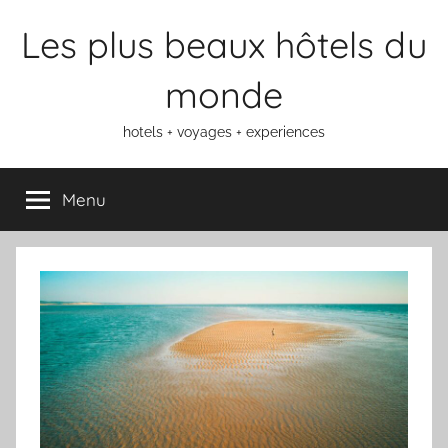
Aller
Les plus beaux hôtels du
au
contenu
monde
hotels + voyages + experiences
Menu