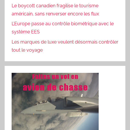
Le boycott canadien fragilise le tourisme
américain, sans renverser encore les flux
L’Europe passe au contrôle biométrique avec le
système EES
Les marques de luxe veulent désormais contrôler
tout le voyage