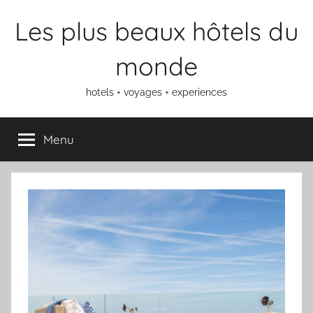
Aller
Les plus beaux hôtels du
au
contenu
monde
hotels + voyages + experiences
Menu