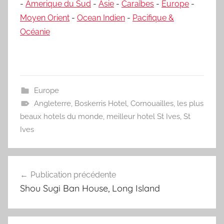
-
Amerique du Sud
-
Asie
-
Caraïbes
-
Europe
-
Moyen Orient
-
Ocean Indien
-
Pacifique &
Océanie
Europe
Angleterre
,
Boskerris Hotel
,
Cornouailles
,
les plus
beaux hotels du monde
,
meilleur hotel St Ives
,
St
Ives
Navigation
Publication précédente
de
Shou Sugi Ban House, Long Island
l’article