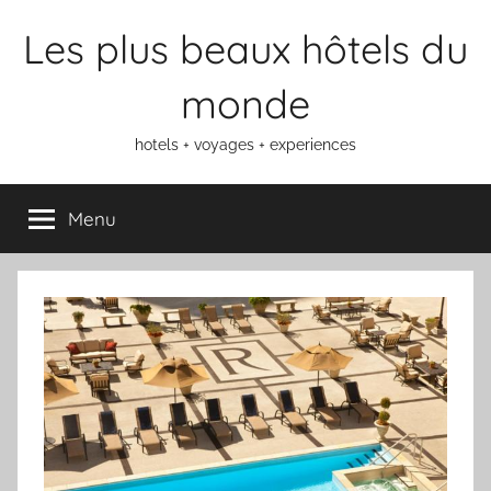
Aller
Les plus beaux hôtels du
au
contenu
monde
hotels + voyages + experiences
Menu