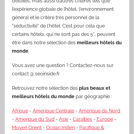
d’étoiles, mais aussi d’autres critères tels que
l’expérience globale de l’hôtel, l'environnement
général et le critère très personnel de la
"séductivité" de l'hôtel. C’est pour cela que
certains hôtels, qui ne sont pas des 5*, peuvent
être dans notre sélection des
meilleurs hôtels du
monde
.
Vous avez une question ? Contactez-nous sur
contact @ seoinside.fr
Retrouvez notre sélection des
plus beaux et
meilleurs hôtels du monde
par géographie :
Afrique
-
Amerique Centrale
-
Amerique du Nord
-
Amerique du Sud
-
Asie
-
Caraïbes
-
Europe
-
Moyen Orient
-
Ocean Indien
-
Pacifique &