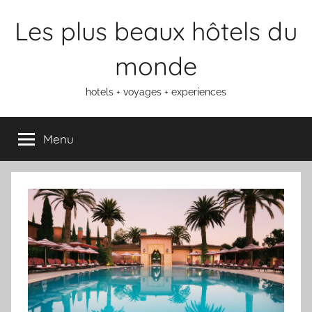
Aller
Les plus beaux hôtels du
au
contenu
monde
hotels + voyages + experiences
Menu