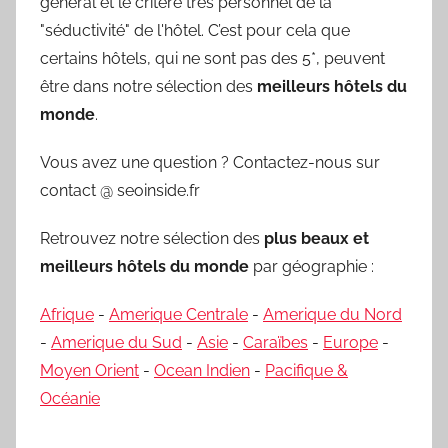
général et le critère très personnel de la
"séductivité" de l'hôtel. C’est pour cela que
certains hôtels, qui ne sont pas des 5*, peuvent
être dans notre sélection des
meilleurs hôtels du
monde
.
Vous avez une question ? Contactez-nous sur
contact @ seoinside.fr
Retrouvez notre sélection des
plus beaux et
meilleurs hôtels du monde
par géographie :
Afrique
-
Amerique Centrale
-
Amerique du Nord
-
Amerique du Sud
-
Asie
-
Caraïbes
-
Europe
-
Moyen Orient
-
Ocean Indien
-
Pacifique &
Océanie