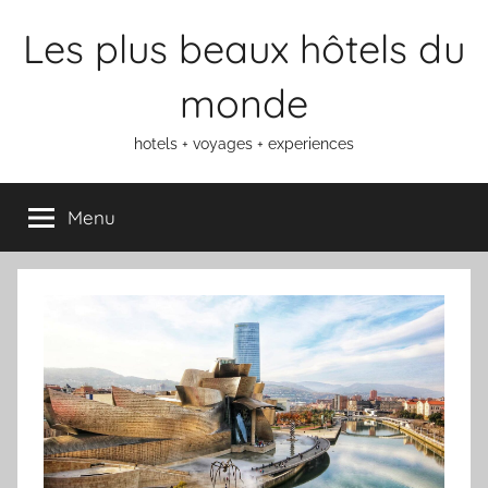
Aller
Les plus beaux hôtels du
au
contenu
monde
hotels + voyages + experiences
Menu