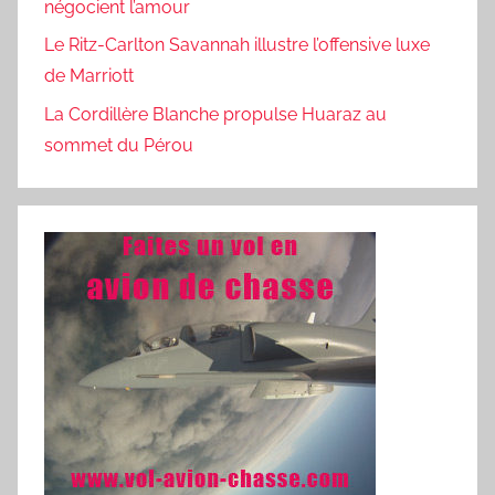
négocient l’amour
Le Ritz-Carlton Savannah illustre l’offensive luxe
de Marriott
La Cordillère Blanche propulse Huaraz au
sommet du Pérou