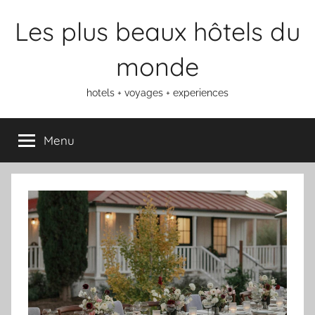
Aller
Les plus beaux hôtels du
au
contenu
monde
hotels + voyages + experiences
Menu