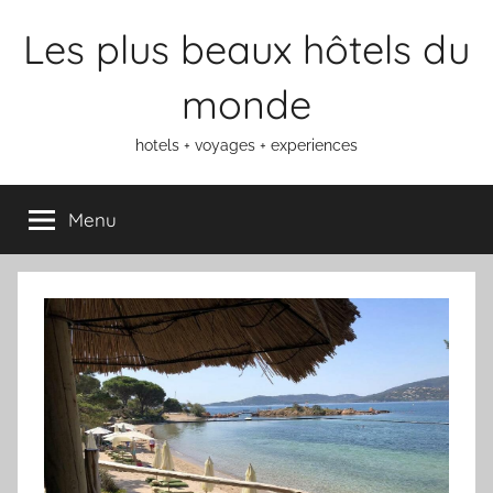
Aller
Les plus beaux hôtels du
au
contenu
monde
hotels + voyages + experiences
Menu