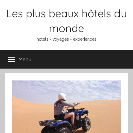
Aller
Les plus beaux hôtels du
au
contenu
monde
hotels + voyages + experiences
Menu