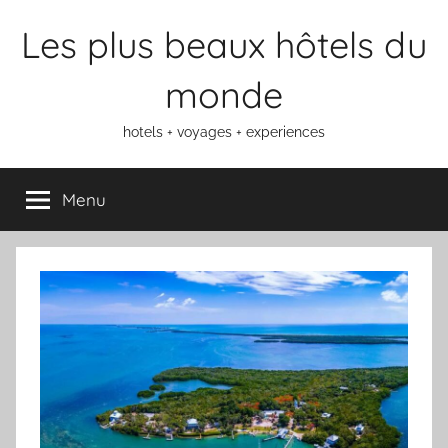
Aller
Les plus beaux hôtels du
au
contenu
monde
hotels + voyages + experiences
Menu