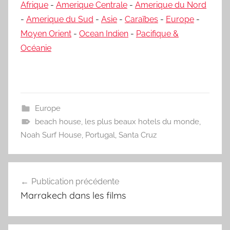
Afrique
-
Amerique Centrale
-
Amerique du Nord
-
Amerique du Sud
-
Asie
-
Caraïbes
-
Europe
-
Moyen Orient
-
Ocean Indien
-
Pacifique &
Océanie
Europe
beach house
,
les plus beaux hotels du monde
,
Noah Surf House
,
Portugal
,
Santa Cruz
Navigation
Publication précédente
de
Marrakech dans les films
l’article