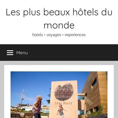
Aller
Les plus beaux hôtels du
au
contenu
monde
hotels + voyages + experiences
Menu