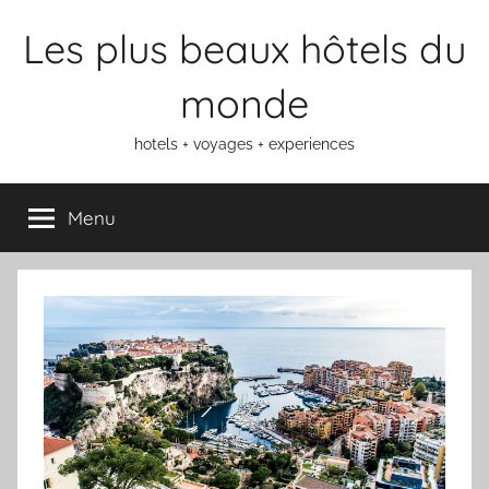
Aller
Les plus beaux hôtels du
au
contenu
monde
hotels + voyages + experiences
Menu