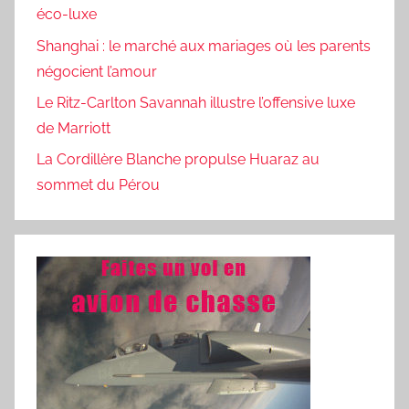
éco-luxe
Shanghai : le marché aux mariages où les parents
négocient l’amour
Le Ritz-Carlton Savannah illustre l’offensive luxe
de Marriott
La Cordillère Blanche propulse Huaraz au
sommet du Pérou