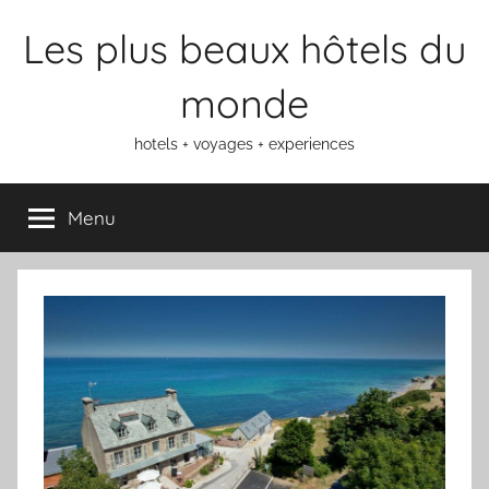
Aller
Les plus beaux hôtels du
au
contenu
monde
hotels + voyages + experiences
Menu