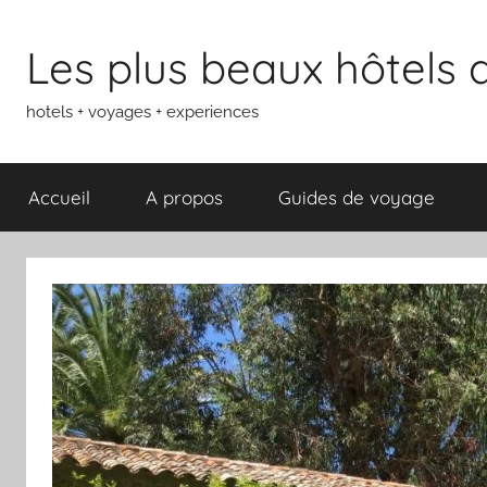
Aller
au
Les plus beaux hôtels
contenu
hotels + voyages + experiences
Accueil
A propos
Guides de voyage