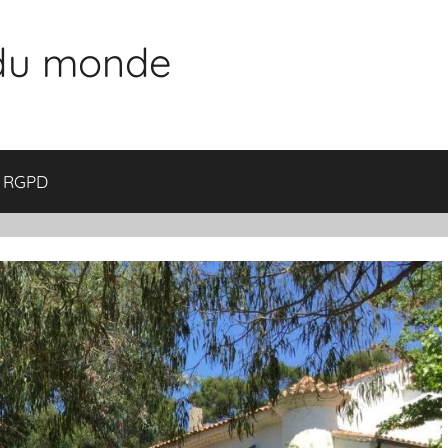
 du monde
RGPD