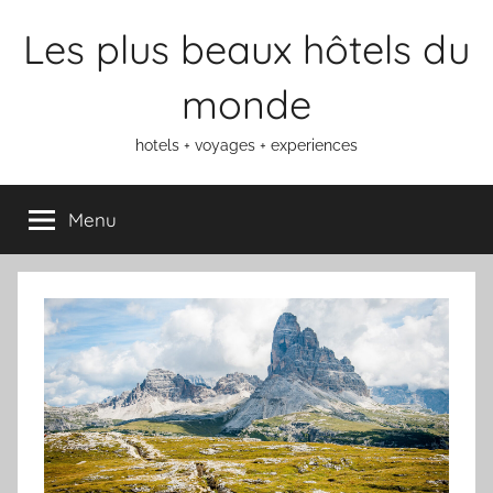
Aller
Les plus beaux hôtels du
au
contenu
monde
hotels + voyages + experiences
Menu