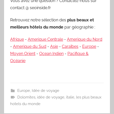
Vous avez une question ? Contactez-nous sur
contact @ seoinside.fr
Retrouvez notre sélection des
plus beaux et
meilleurs hôtels du monde
par géographie :
Afrique
-
Amerique Centrale
-
Amerique du Nord
-
Amerique du Sud
-
Asie
-
Caraïbes
-
Europe
-
Moyen Orient
-
Ocean Indien
-
Pacifique &
Océanie
Europe
,
Idée de voyage
Dolomites
,
idée de voyage
,
italie
,
les plus beaux
hotels du monde