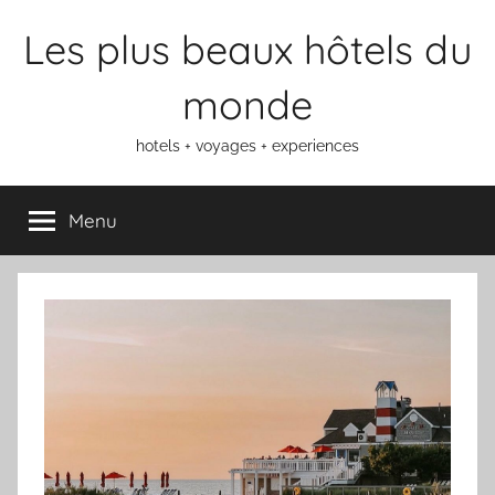
Aller
Les plus beaux hôtels du
au
contenu
monde
hotels + voyages + experiences
Menu