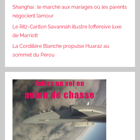
Shanghai : le marché aux mariages où les parents
négocient l’amour
Le Ritz-Carlton Savannah illustre l’offensive luxe
de Marriott
La Cordillère Blanche propulse Huaraz au
sommet du Pérou