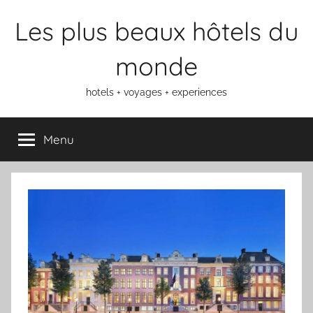
Aller
Les plus beaux hôtels du
au
contenu
monde
hotels + voyages + experiences
Menu