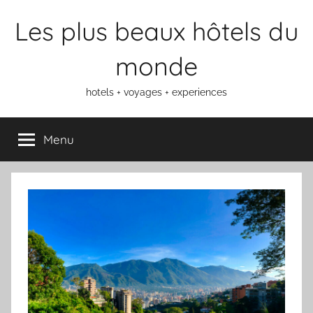
Aller
Les plus beaux hôtels du
au
contenu
monde
hotels + voyages + experiences
Menu