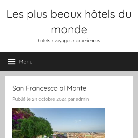
Aller
Les plus beaux hôtels du
au
contenu
monde
hotels + voyages + experiences
Menu
San Francesco al Monte
Publié le
29 octobre 2024
par
admin