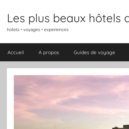
Aller
au
Les plus beaux hôtels
contenu
hotels + voyages + experiences
Accueil
A propos
Guides de voyage