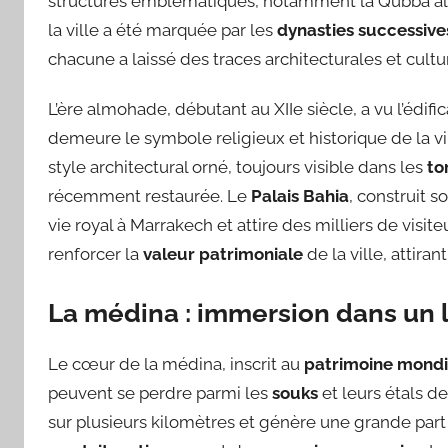
structures emblématiques, notamment la Qubba almor
la ville a été marquée par les
dynasties successive
chacune a laissé des traces architecturales et cultur
L’ère almohade, débutant au XIIe siècle, a vu l’édifi
demeure le symbole religieux et historique de la vil
style architectural orné, toujours visible dans les
to
récemment restaurée. Le
Palais Bahia
, construit s
vie royal à Marrakech et attire des milliers de visi
renforcer la
valeur patrimoniale
de la ville, attira
La médina : immersion dans un l
Le cœur de la médina, inscrit au
patrimoine mondi
peuvent se perdre parmi les
souks
et leurs étals d
sur plusieurs kilomètres et génère une grande part