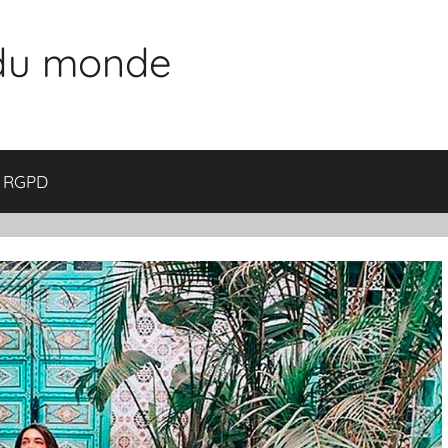
 du monde
RGPD