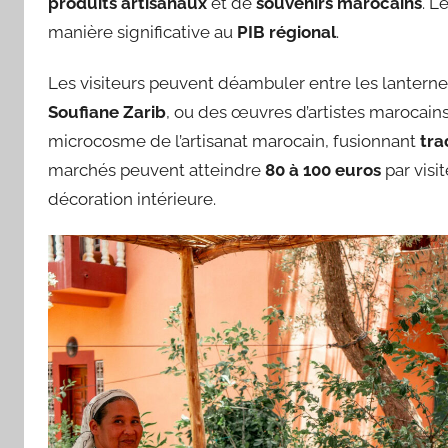
produits artisanaux
et de
souvenirs marocains
. L
manière significative au
PIB régional
.
Les visiteurs peuvent déambuler entre les lanternes
Soufiane Zarib
, ou des œuvres d’artistes marocain
microcosme de l’artisanat marocain, fusionnant
tra
marchés peuvent atteindre
80 à 100 euros
par visit
décoration intérieure.