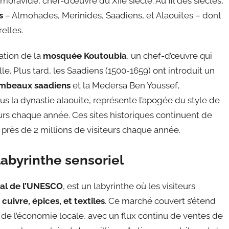
avide, chef-d’œuvre du XIIe siècle. Au fil des siècles,
s
– Almohades, Merinides, Saadiens, et Alaouites – dont
elles.
cation de la
mosquée Koutoubia
, un chef-d’œuvre qui
le. Plus tard, les Saadiens (1500-1659) ont introduit un
mbeaux saadiens
et la Medersa Ben Youssef,
ous la dynastie alaouite, représente l’apogée du style de
teurs chaque année. Ces sites historiques continuent de
nt près de 2 millions de visiteurs chaque année.
abyrinthe sensoriel
al de l’UNESCO
, est un labyrinthe où les visiteurs
e
cuivre, épices, et textiles
. Ce marché couvert s’étend
 de l’économie locale, avec un flux continu de ventes de