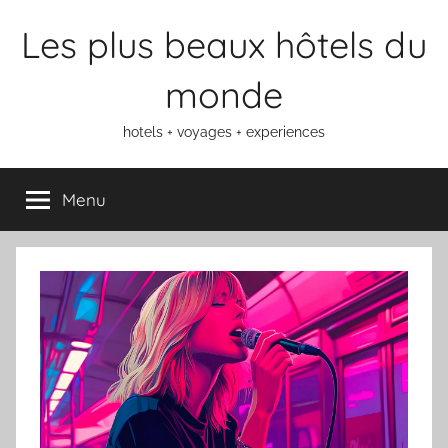
Aller
Les plus beaux hôtels du
au
contenu
monde
hotels + voyages + experiences
Menu