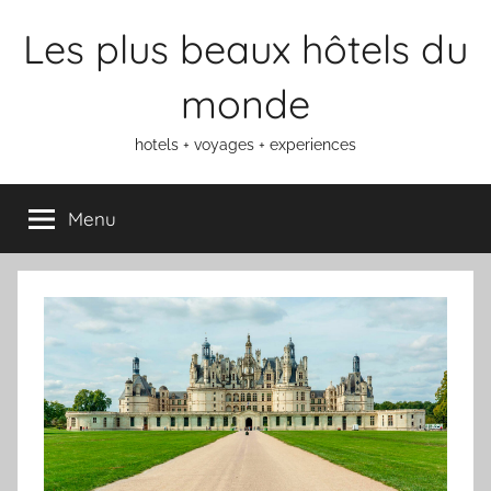
Aller
Les plus beaux hôtels du
au
contenu
monde
hotels + voyages + experiences
Menu