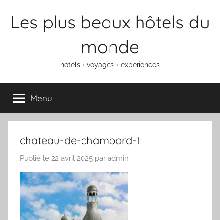
Aller
Les plus beaux hôtels du
au
contenu
monde
hotels + voyages + experiences
Menu
chateau-de-chambord-1
Publié le
22 avril 2025
par
admin