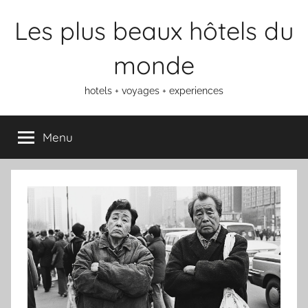
Aller
Les plus beaux hôtels du
au
contenu
monde
hotels + voyages + experiences
Menu