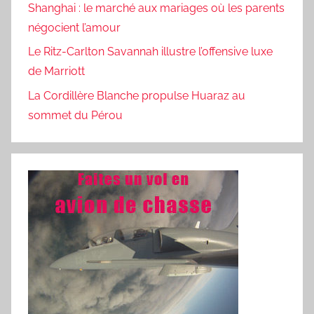
Shanghai : le marché aux mariages où les parents
négocient l’amour
Le Ritz-Carlton Savannah illustre l’offensive luxe
de Marriott
La Cordillère Blanche propulse Huaraz au
sommet du Pérou