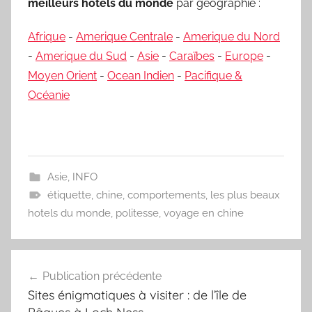
meilleurs hôtels du monde
par géographie :
Afrique
-
Amerique Centrale
-
Amerique du Nord
-
Amerique du Sud
-
Asie
-
Caraïbes
-
Europe
-
Moyen Orient
-
Ocean Indien
-
Pacifique &
Océanie
Asie
,
INFO
étiquette
,
chine
,
comportements
,
les plus beaux
hotels du monde
,
politesse
,
voyage en chine
Navigation
Publication précédente
de
Sites énigmatiques à visiter : de l’île de
l’article