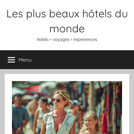
Aller
Les plus beaux hôtels du
au
contenu
monde
hotels + voyages + experiences
Menu