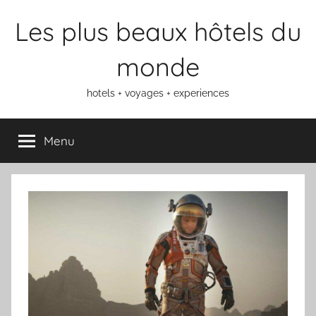
Aller
Les plus beaux hôtels du
au
contenu
monde
hotels + voyages + experiences
Menu