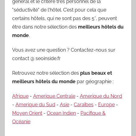
général et le critère très personnel de la
"séductivité" de l'hôtel. C’est pour cela que
certains hôtels, qui ne sont pas des 5*, peuvent
être dans notre sélection des
meilleurs hôtels du
monde
.
Vous avez une question ? Contactez-nous sur
contact @ seoinside.fr
Retrouvez notre sélection des
plus beaux et
meilleurs hôtels du monde
par géographie :
Afrique
-
Amerique Centrale
-
Amerique du Nord
-
Amerique du Sud
-
Asie
-
Caraïbes
-
Europe
-
Moyen Orient
-
Ocean Indien
-
Pacifique &
Océanie