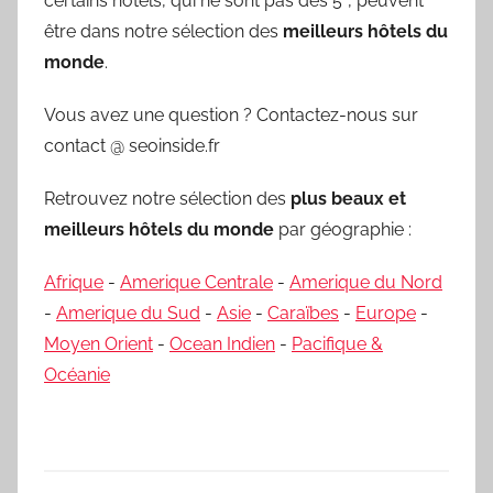
certains hôtels, qui ne sont pas des 5*, peuvent
être dans notre sélection des
meilleurs hôtels du
monde
.
Vous avez une question ? Contactez-nous sur
contact @ seoinside.fr
Retrouvez notre sélection des
plus beaux et
meilleurs hôtels du monde
par géographie :
Afrique
-
Amerique Centrale
-
Amerique du Nord
-
Amerique du Sud
-
Asie
-
Caraïbes
-
Europe
-
Moyen Orient
-
Ocean Indien
-
Pacifique &
Océanie