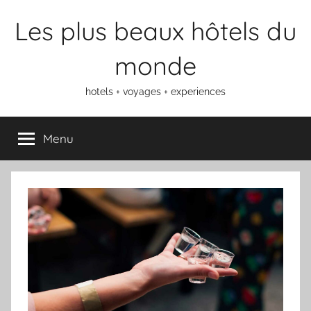
Aller
Les plus beaux hôtels du
au
contenu
monde
hotels + voyages + experiences
Menu