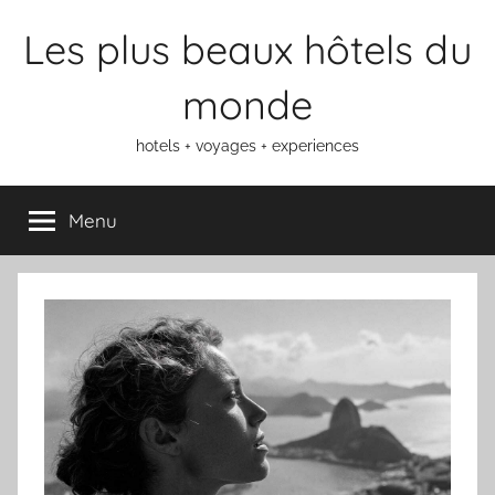
Aller
Les plus beaux hôtels du
au
contenu
monde
hotels + voyages + experiences
Menu