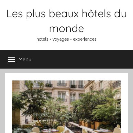
Aller
Les plus beaux hôtels du
au
contenu
monde
hotels + voyages + experiences
Menu