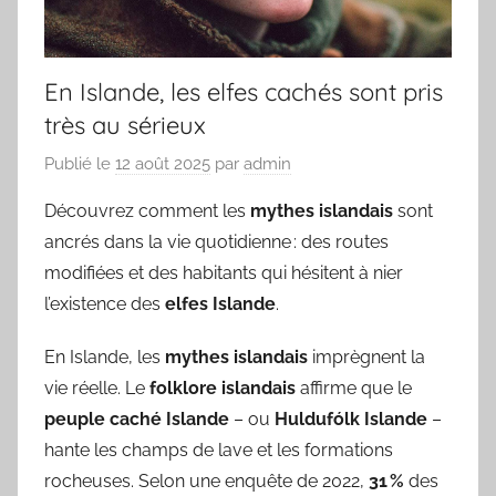
En Islande, les elfes cachés sont pris
très au sérieux
Publié le
12 août 2025
par
admin
Découvrez comment les
mythes islandais
sont
ancrés dans la vie quotidienne : des routes
modifiées et des habitants qui hésitent à nier
l’existence des
elfes Islande
.
En Islande, les
mythes islandais
imprègnent la
vie réelle. Le
folklore islandais
affirme que le
peuple caché Islande
– ou
Huldufólk Islande
–
hante les champs de lave et les formations
rocheuses. Selon une enquête de 2022,
31 %
des