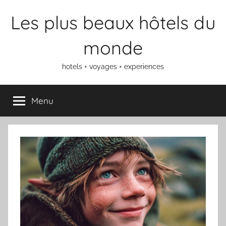
Aller
Les plus beaux hôtels du
au
contenu
monde
hotels + voyages + experiences
Menu