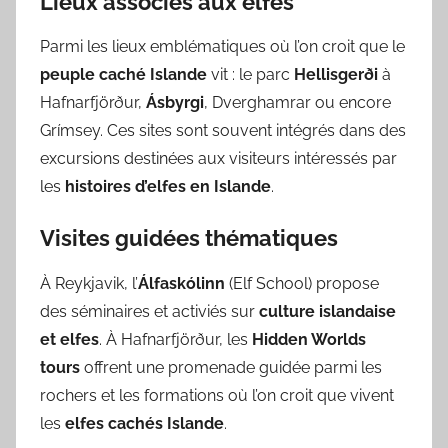
Lieux associés aux elfes
Parmi les lieux emblématiques où l’on croit que le
peuple caché Islande
vit : le parc
Hellisgerði
à
Hafnarfjörður,
Ásbyrgi
, Dverghamrar ou encore
Grímsey. Ces sites sont souvent intégrés dans des
excursions destinées aux visiteurs intéressés par
les
histoires d’elfes en Islande
.
Visites guidées thématiques
À Reykjavik, l’
Álfaskólinn
(Elf School) propose
des séminaires et activiés sur
culture islandaise
et elfes
. À Hafnarfjörður, les
Hidden Worlds
tours
offrent une promenade guidée parmi les
rochers et les formations où l’on croit que vivent
les
elfes cachés Islande
.