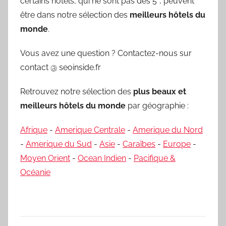
certains hôtels, qui ne sont pas des 5*, peuvent
être dans notre sélection des
meilleurs hôtels du
monde
.
Vous avez une question ? Contactez-nous sur
contact @ seoinside.fr
Retrouvez notre sélection des
plus beaux et
meilleurs hôtels du monde
par géographie :
Afrique
-
Amerique Centrale
-
Amerique du Nord
-
Amerique du Sud
-
Asie
-
Caraïbes
-
Europe
-
Moyen Orient
-
Ocean Indien
-
Pacifique &
Océanie