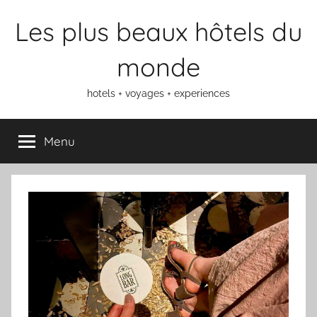
Aller
Les plus beaux hôtels du
au
contenu
monde
hotels + voyages + experiences
Menu