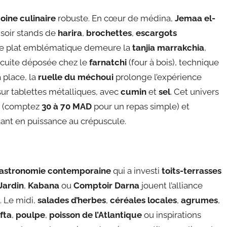
oine culinaire
robuste. En cœur de médina,
Jemaa el-
soir stands de
harira
,
brochettes
,
escargots
. Le plat emblématique demeure la
tanjia marrakchia
,
 cuite déposée chez le
farnatchi
(four à bois), technique
a place, la
ruelle du méchoui
prolonge l’expérience
 sur tablettes métalliques, avec
cumin
et
sel
. Cet univers
e (comptez
30 à 70 MAD
pour un repas simple) et
ntant en puissance au crépuscule.
astronomie contemporaine
qui a investi
toits-terrasses
Jardin
,
Kabana
ou
Comptoir Darna
jouent l’alliance
. Le midi,
salades d’herbes
,
céréales locales
,
agrumes
,
fta
,
poulpe
,
poisson de l’Atlantique
ou inspirations