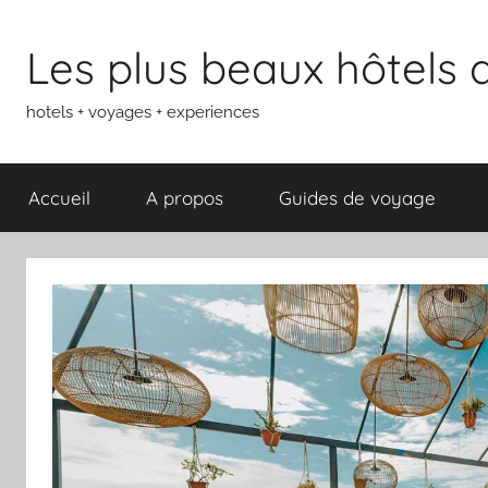
Aller
au
Les plus beaux hôtels
contenu
hotels + voyages + experiences
Accueil
A propos
Guides de voyage