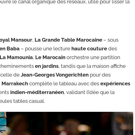
uvre le canal organique des réseaux, utile pour lisser la
oyal Mansour
,
La Grande Table Marocaine
– sous
en Baba
– pousse une lecture
haute couture
des
La Mamounia
,
Le Marocain
orchestre une partition
 cheminements
en jardins
, tandis que la maison affiche
t celle de
Jean-Georges Vongerichten
pour des
, Marrakech
complète le tableau avec des
expériences
cents
indien-méditerranéen
, validant l’idée que la
eules tables casual.