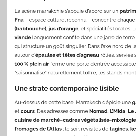
La scène marrakchie s’appuie d’abord sur un
patrim
Fna
– espace culturel reconnu – concentre chaque 
(babbouche)
,
jus d’orange
, et spécialités locales
viande
longuement confite dans une jarre de terre
qui structure un goût singulier. Dans l’axe nord de l
autour d’
épaules et têtes d’agneau
rôties, servies
100 % plein air
forme une porte d’entrée accessibl
“saisonnalise” naturellement l’offre, les stands mo
Une strate contemporaine lisible
Au-dessus de cette base, Marrakech déploie une
g
et
cours
. Des adresses comme
Nomad
,
L’Mida
,
Le 
cuisine de marché
–
cadres végétalisés
–
mixologie
fromages de l’Atlas
; le soir, revisites de
tagines
,
ke