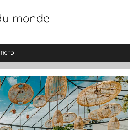
 du monde
RGPD