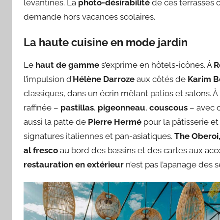
levantines. La
photo-désirabilité
de ces terrasses o
demande hors vacances scolaires.
La haute cuisine en mode jardin
Le
haut de gamme
s’exprime en hôtels-icônes. À
R
l’impulsion d’
Hélène Darroze
aux côtés de
Karim B
classiques, dans un écrin mêlant patios et salons. À
raffinée –
pastillas
,
pigeonneau
,
couscous
– avec
aussi la patte de
Pierre Hermé
pour la pâtisserie e
signatures italiennes et pan-asiatiques.
The Oberoi
al fresco
au bord des bassins et des cartes aux ac
restauration en extérieur
n’est pas l’apanage des s