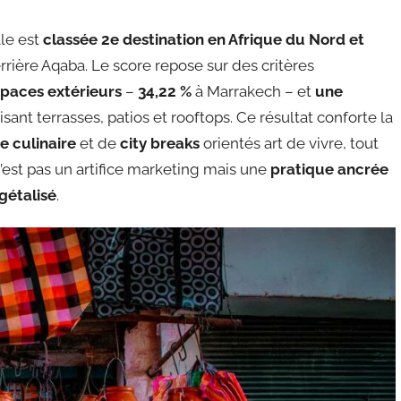
lle est
classée 2e destination en Afrique du Nord et
errière Aqaba. Le score repose sur des critères
spaces extérieurs
–
34,22 %
à Marrakech – et
une
risant terrasses, patios et rooftops. Ce résultat conforte la
e culinaire
et de
city breaks
orientés art de vivre, tout
n’est pas un artifice marketing mais une
pratique ancrée
gétalisé
.