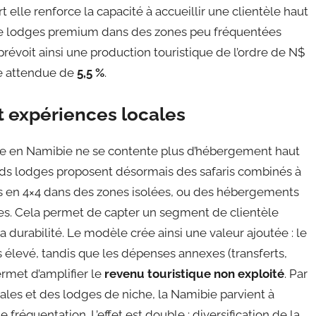
t elle renforce la capacité à accueillir une clientèle haut
e lodges premium dans des zones peu fréquentées
 prévoit ainsi une production touristique de l’ordre de N$
ce attendue de
5,5 %
.
et expériences locales
uxe en Namibie ne se contente plus d’hébergement haut
nds lodges proposent désormais des safaris combinés à
s en 4×4 dans des zones isolées, ou des hébergements
. Cela permet de capter un segment de clientèle
la durabilité. Le modèle crée ainsi une valeur ajoutée : le
s élevé, tandis que les dépenses annexes (transferts,
rmet d’amplifier le
revenu touristique non exploité
. Par
les et des lodges de niche, la Namibie parvient à
fréquentation. L’effet est double : diversification de la