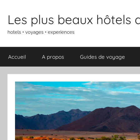
Aller
au
Les plus beaux hôtels
contenu
hotels + voyages + experiences
Accueil
A propos
Guides de voyage