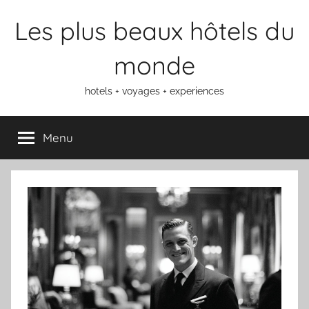
Aller
Les plus beaux hôtels du
au
contenu
monde
hotels + voyages + experiences
Menu