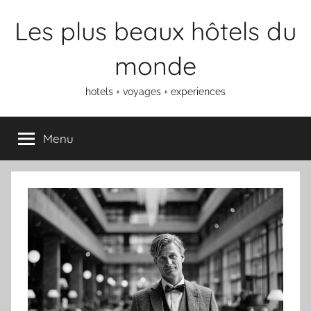
Aller
Les plus beaux hôtels du
au
contenu
monde
hotels + voyages + experiences
Menu