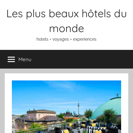
Aller
Les plus beaux hôtels du
au
contenu
monde
hotels + voyages + experiences
Menu