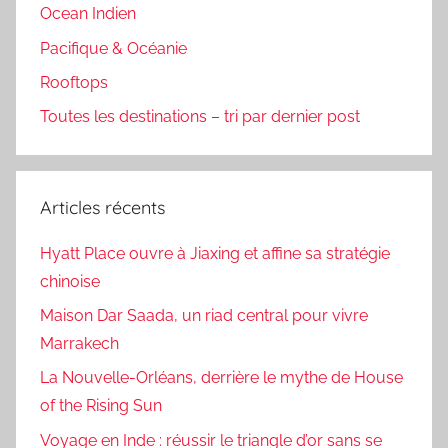
Ocean Indien
Pacifique & Océanie
Rooftops
Toutes les destinations – tri par dernier post
Articles récents
Hyatt Place ouvre à Jiaxing et affine sa stratégie
chinoise
Maison Dar Saada, un riad central pour vivre
Marrakech
La Nouvelle-Orléans, derrière le mythe de House
of the Rising Sun
Voyage en Inde : réussir le triangle d’or sans se