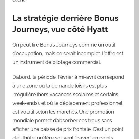
La stratégie derrière Bonus
Journeys, vue côté Hyatt
On peut lire Bonus Journeys comme un outil
d’occupation, mais ce serait incomplet. L’offre est
un instrument de pilotage commercial.
D’abord, la période. Février à mi-avril correspond
à une zone où la demande loisirs est plus
irrégulière (hors vacances scolaires et certains
week-ends), et où le déplacement professionnel
est volatil selon les marchés. Une promotion
mondiale permet d’absorber ces trous sans
afficher une baisse de prix frontale. C’est un point
clé : l’hôtel préfère souvent “payer” en points