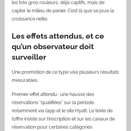
les très gros rouleurs, déjà captifs, mais de
capter le milieu de panier. C’est là que se joue la
croissance nette.
Les effets attendus, et ce
qu’un observateur doit
surveiller
Une promotion de ce type vise plusieurs résultats
mesurables.
Premier effet attendu : une hausse des
réservations “qualifiées” sur la période,
notamment via l’app et le site Hyatt. Le texte de
l’offre insiste sur l’inscription et sur les canaux de
réservation pour certaines catégories