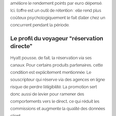
améliore le rendement points par euro dépensé.
Ici, l’offre est un outil de rétention : elle rend plus
coûteux psychologiquement le fait d’aller chez un
concurrent pendant la période.
Le profil du voyageur “réservation
directe”
Hyatt pousse, de fait, la réservation via ses
canaux. Pour certains produits partenaires, cette
condition est explicitement mentionnée. Le
souscripteur qui réserve via des agences en ligne
risque de perdre l’éligibilité. La promotion sert
donc aussi de levier pour ramener des
comportements vers le direct, ce qui réduit les
commissions et augmente la qualité des données
client.