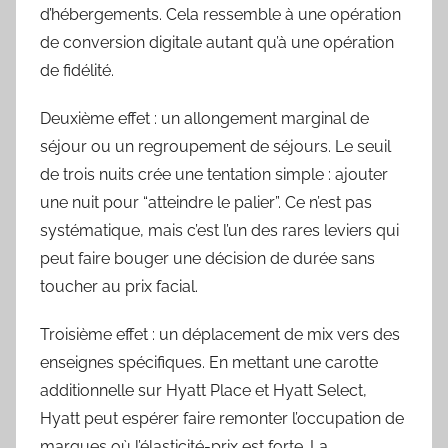
d’hébergements. Cela ressemble à une opération
de conversion digitale autant qu’à une opération
de fidélité.
Deuxième effet : un allongement marginal de
séjour ou un regroupement de séjours. Le seuil
de trois nuits crée une tentation simple : ajouter
une nuit pour “atteindre le palier”. Ce n’est pas
systématique, mais c’est l’un des rares leviers qui
peut faire bouger une décision de durée sans
toucher au prix facial.
Troisième effet : un déplacement de mix vers des
enseignes spécifiques. En mettant une carotte
additionnelle sur Hyatt Place et Hyatt Select,
Hyatt peut espérer faire remonter l’occupation de
marques où l’élasticité-prix est forte. La