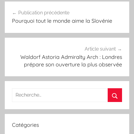
Navigation
Publication précédente
de
Pourquoi tout le monde aime la Slovénie
l’article
Article suivant
Waldorf Astoria Admiralty Arch : Londres
prépare son ouverture la plus observée
Recherche
pour
Recherc
:
Catégories