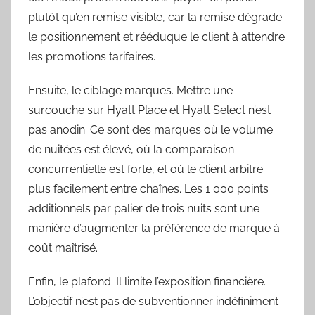
plutôt qu’en remise visible, car la remise dégrade
le positionnement et rééduque le client à attendre
les promotions tarifaires.
Ensuite, le ciblage marques. Mettre une
surcouche sur Hyatt Place et Hyatt Select n’est
pas anodin. Ce sont des marques où le volume
de nuitées est élevé, où la comparaison
concurrentielle est forte, et où le client arbitre
plus facilement entre chaînes. Les 1 000 points
additionnels par palier de trois nuits sont une
manière d’augmenter la préférence de marque à
coût maîtrisé.
Enfin, le plafond. Il limite l’exposition financière.
L’objectif n’est pas de subventionner indéfiniment