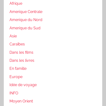
Afrique
Amerique Centrale
Amerique du Nord
Amerique du Sud
Asie
Caraïbes
Dans les films
Dans les livres
En famille
Europe
Idée de voyage
INFO
Moyen Orient