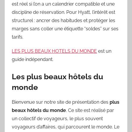
est réel si l’on a un calendrier compatible et une
discipline de réservation. Pour Hyatt, l’intérêt est
structurel : ancrer des habitudes et protéger les
marges sans coller une étiquette “soldes” sur ses
tarifs.
LES PLUS BEAUX HOTELS DU MONDE
est un
guide indépendant.
Les plus beaux hôtels du
monde
Bienvenue sur notre site de présentation des
plus
beaux hôtels du monde
. Ce site est réalisé par
un collectif de voyageurs, le plus souvent
voyageurs d’affaires, qui parcourent le monde. Le