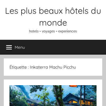
Aller
Les plus beaux hôtels du
au
contenu
monde
hotels + voyages + experiences
Menu
Étiquette :
Inkaterra Machu Picchu