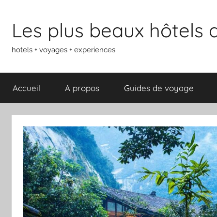
Aller
au
Les plus beaux hôtels
contenu
hotels + voyages + experiences
Accueil
A propos
Guides de voyage