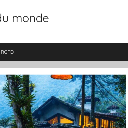
 du monde
RGPD