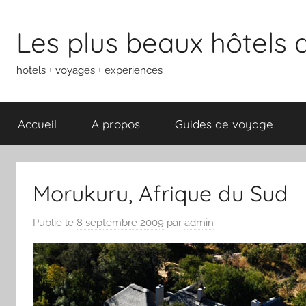
Aller
au
Les plus beaux hôtels
contenu
hotels + voyages + experiences
Accueil
A propos
Guides de voyage
Morukuru, Afrique du Sud
Publié le
8 septembre 2009
par
admin