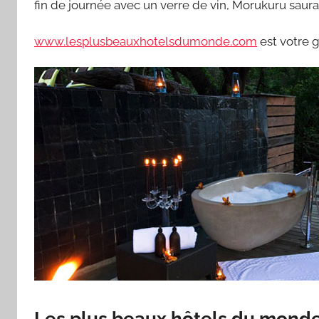
fin de journée avec un verre de vin, Morukuru saura 
www.lesplusbeauxhotelsdumonde.com
est votre 
Les plus beaux hôtels du mond