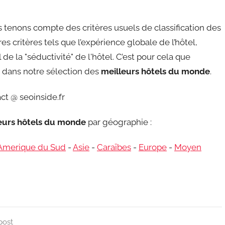
tenons compte des critères usuels de classification des
s critères tels que l’expérience globale de l’hôtel,
de la "séductivité" de l'hôtel. C’est pour cela que
re dans notre sélection des
meilleurs hôtels du monde
.
ct @ seoinside.fr
leurs hôtels du monde
par géographie :
Amerique du Sud
-
Asie
-
Caraïbes
-
Europe
-
Moyen
post