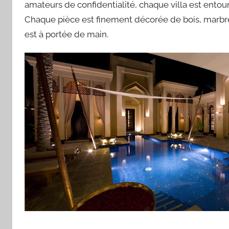
amateurs de confidentialité, chaque villa est entouré
Chaque pièce est finement décorée de bois, marbre
est à portée de main.