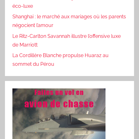
éco-luxe
Shanghai : le marché aux mariages où les parents
négocient l’amour
Le Ritz-Carlton Savannah illustre l’offensive luxe
de Marriott
La Cordillère Blanche propulse Huaraz au
sommet du Pérou