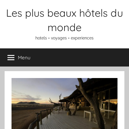
Aller
Les plus beaux hôtels du
au
contenu
monde
hotels + voyages + experiences
Menu