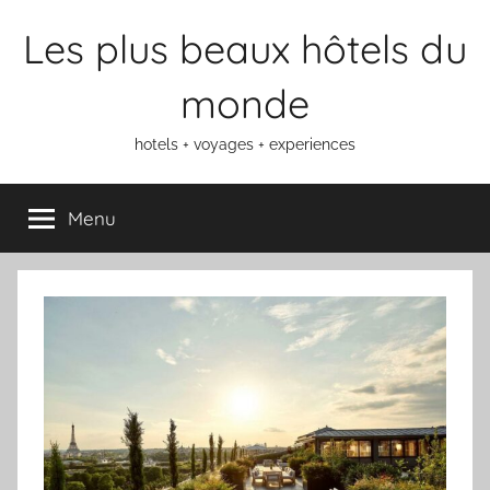
Aller
Les plus beaux hôtels du
au
contenu
monde
hotels + voyages + experiences
Menu