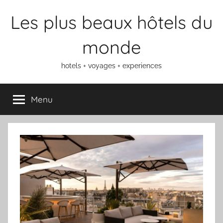
Aller
Les plus beaux hôtels du
au
contenu
monde
hotels + voyages + experiences
Menu