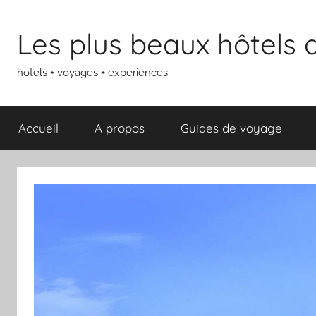
Aller
au
Les plus beaux hôtels
contenu
hotels + voyages + experiences
Accueil
A propos
Guides de voyage