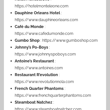
https://hotelmonteleone.com
Dauphine Orleans Hotel
:
https://www.dauphineorleans.com
Café du Monde
:
https://www.cafedumonde.com
Gumbo Shop
: https://www.gumboshop.com
Johnny’s Po-Boys
:
https://www.johnnyspoboys.com
Antoine’s Restaurant
:
https://www.antoines.com
Restaurant R’evolution
:
https://www.revolutionnola.com
French Quarter Phantoms
:
https://www.frenchquarterphantoms.com
Steamboat Natchez
:
https://www.steamboatnatchez.com